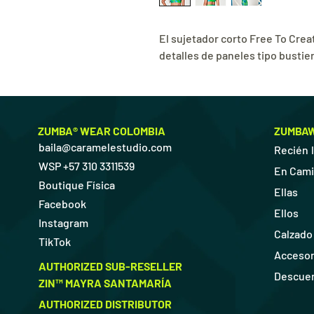
El sujetador corto Free To Crea
detalles de paneles tipo bustier
ZUMBA® WEAR COLOMBIA
ZUMBA
baila@caramelestudio.com
Recién 
WSP +57 310 3311539
En Cam
Boutique Física
Ellas
Facebook
Ellos
Instagram
Calzado
TikTok
Accesor
AUTHORIZED SUB-RESELLER
Descue
ZIN™ MAYRA SANTAMARÍA
AUTHORIZED DISTRIBUTOR