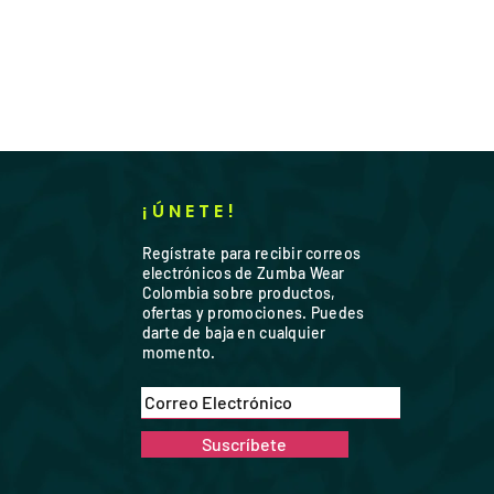
ión consulta nuestros Términos y
ión consulta nuestros Términos y
ntos más grandes y más
luciones, Cambios y Reembolsos.
os.
írate con confianza sabiendo que
drá tu forma.
rada.
eca mientras te mueves con este
ndimiento resistente al sudor.
¡ÚNETE!
ón ligera como una segunda piel
dad.
Regístrate para recibir correos
de alto rendimiento se combina
electrónicos de Zumba Wear
de alta compresión y soporte.
Colombia sobre productos,
2% elastano.
ofertas y promociones. Puedes
darte de baja en cualquier
momento.
Suscríbete