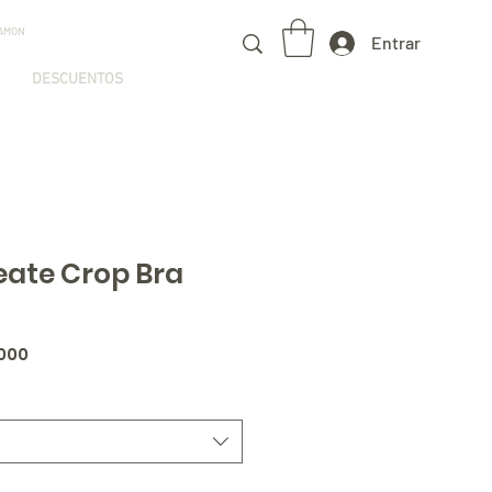
HAMON
Entrar
DESCUENTOS
eate Crop Bra
Precio
.000
de
oferta