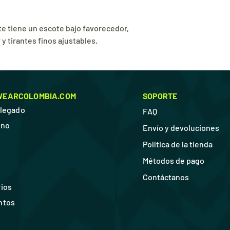
Para mayor informac
Para mayor informac
permite movimie
Condiciones de Devo
Condiciones de Enví
flexibilidad. Est
te tiene un escote bajo favorecedor,
esta tela manten
 y tirantes finos ajustables.
Cobertura baja.
Sujeción media.
Compresión mode
ZDri™ Mantente s
tejido de alto re
WEARCOLOMBIA.COM
SOPORTE
Z-Light™ Sensaci
llegado
F
AQ
con total flexibili
Z Form™ La tela 
ino
Envío y devoluciones
con un modelado 
Política de la tienda
78% poliéster, 2
Métodos de pago
Contácta
nos
ios
ntos