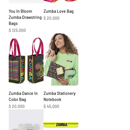
You In Bloom
Zumba Love Bag
Zumba Drawstring
Precio
$ 20.000
Bags
Precio
$ 125.000
Zumba Dance In
Zumba Stationery
Color Bag
Notebook
Precio
Precio
$ 20.000
$ 45.000