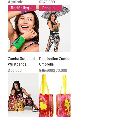
Agotado
Precio
$ 140.000
Recién llegado 📦
Descuento %
Zumba Out Loud
Destination Zumba
Wristbands
Umbrella
Precio
Precio
Precio de oferta
$ 35.000
$ 95.000
$ 70.000