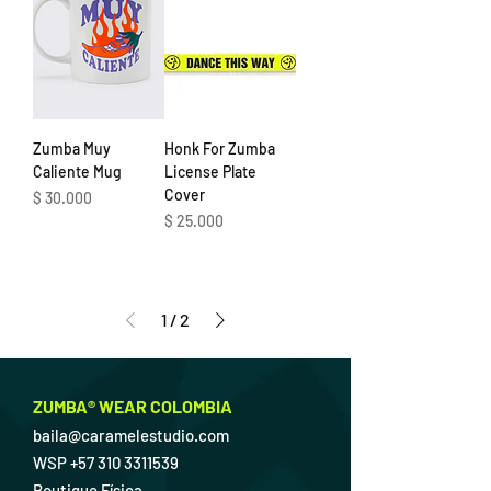
Zumba Muy
Honk For Zumba
Caliente Mug
License Plate
Cover
Precio
$ 30.000
Precio
$ 25.000
1
/
2
ZUMBA® WEAR COLOMBIA
baila@caramelestudio.com
WSP
+57 310 3311539
Boutique Física