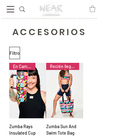
AUTHORIZED SUB-RESELLER ZIN™ MAYRA SANTAMARÍA / AUTHORIZED DISTRIBUTOR ZIN™ MARGARITA BAHAMON
ACCESORIOS
Filtro
En Camino ✈️
Recién llegado 📦
Zumba Rays
Zumba Sun And
Insulated Cup
Swim Tote Bag