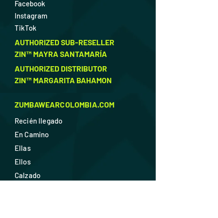
Facebook
Instagram
TikTok
AUTHORIZED SUB-RESELLER
ZIN™ MAYRA SANTAMARÍA
AUTHORIZED DISTRIBUTOR
ZIN™ MARGARITA BAHAMON
ZUMBAWEARCOLOMBIA.COM
Recién llegado
En Camino
Ellas
Ellos
Calzado
Accesorios
Descuentos