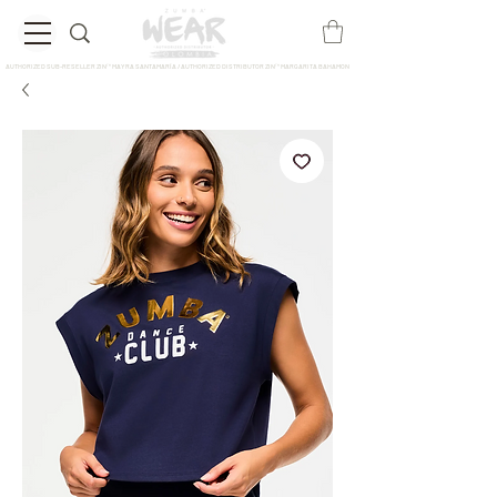
AUTHORIZED SUB-RESELLER ZIN™ MAYRA SANTAMARÍA / AUTHORIZED DISTRIBUTOR ZIN™ MARGARITA BAHAMON