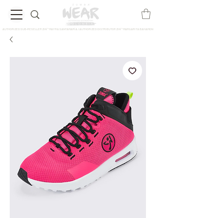
AUTHORIZED SUB-RESELLER ZIN™ MAYRA SANTAMARÍA / AUTHORIZED DISTRIBUTOR ZIN™ MARGARITA BAHAMON