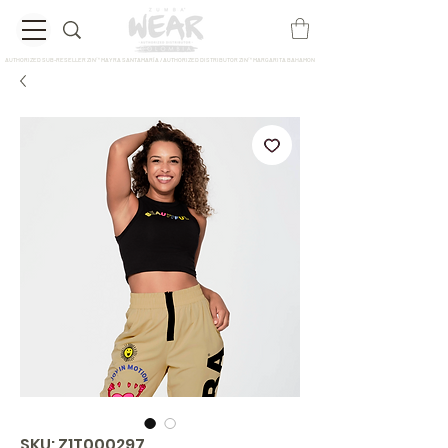
AUTHORIZED SUB-RESELLER ZIN™ MAYRA SANTAMARÍA / AUTHORIZED DISTRIBUTOR ZIN™ MARGARITA BAHAMON
SKU: Z1T000297