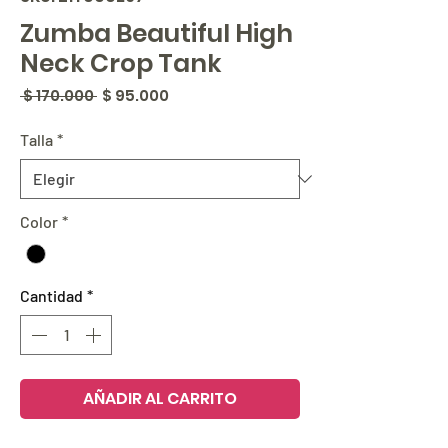
Zumba Beautiful High
Neck Crop Tank
Precio
Precio
 $ 170.000 
$ 95.000
de
oferta
Talla
*
Color
*
Cantidad
*
AÑADIR AL CARRITO