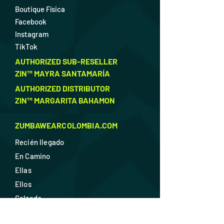
Boutique Física
Facebook
Instagram
TikTok
AUTHORIZED SUB-RESELLER
ZIN™ MAYRA SANTAMARÍA
AUTHORIZED DISTRIBUTOR
ZIN™ MARGARITA BAHAMON
ZUMBAWEARCOLOMBIA.COM
Recién llegado
En Camino
Ellas
Ellos
Calzado
Accesorios