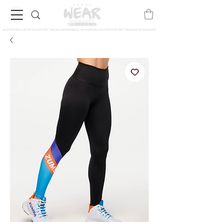
AUTHORIZED SUB-RESELLER ZIN™ MAYRA SANTAMARÍA / AUTHORIZED DISTRIBUTOR ZIN™ MARGARITA BAHAMON