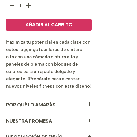
AÑADIR AL CARRITO
Maximiza tu potencial en cada clase con
estos leggings tobilleros de cintura
alta con una cómoda cintura alta y
paneles de pierna con bloques de
colores para un ajuste delgado y
elegante. ¡Prepárate para alcanzar
nuevos niveles fitness con este diseño!
POR QUÉ LO AMARÁS
Cintura alta sin elástico interno.
NUESTRA PROMESA
Paneles de pierna con bloques de color.
Corte ajustado.
Si por alguna razón no estás satisfecha o
Longitud al tobillo