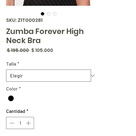
SKU: Z1T000281
Zumba Forever High
Neck Bra
Precio
Precio
 $ 195.000 
$ 105.000
de
oferta
Talla
*
Color
*
Cantidad
*