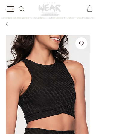
AUTHORIZED SUB-RESELLER ZIN™ MAYRA SANTAMARÍA / AUTHORIZED DISTRIBUTOR ZIN™ MARGARITA BAHAMON