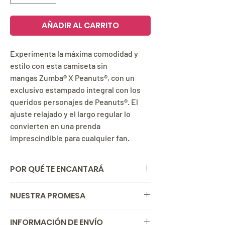
AÑADIR AL CARRITO
Experimenta la máxima comodidad y
estilo con esta camiseta sin
mangas Zumba® X Peanuts®, con un
exclusivo estampado integral con los
queridos personajes de Peanuts®. El
ajuste relajado y el largo regular lo
convierten en una prenda
imprescindible para cualquier fan.
POR QUÉ TE ENCANTARÁ
Bandas para el cuello y las sisas de
NUESTRA PROMESA
punto acanalado.
Estampado integral exclusivo de
Si por alguna razón no estás satisfecha o
INFORMACIÓN DE ENVÍO
Zumba® X Peanuts® con personajes de