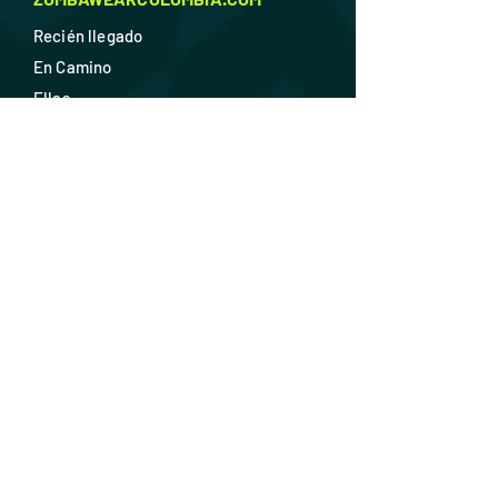
Recién llegado
En Camino
Ellas
Ellos
Calzado
Accesorios
Descuentos
SOPORTE
F
AQ
Envío y devoluciones
Política de la tienda
Métodos de pago
Contácta
nos
¡ÚNETE!