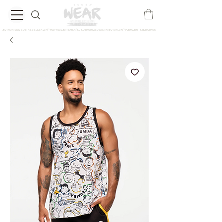
AUTHORIZED SUB-RESELLER ZIN™ MAYRA SANTAMARÍA / AUTHORIZED DISTRIBUTOR ZIN™ MARGARITA BAHAMON