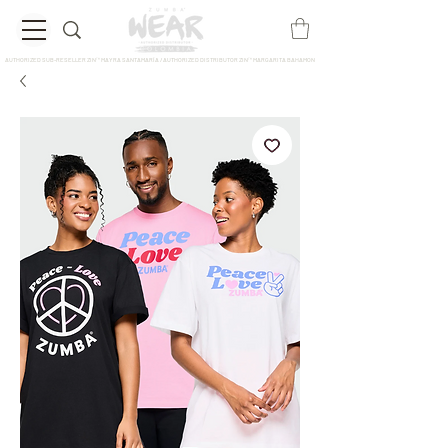
AUTHORIZED SUB-RESELLER ZIN™ MAYRA SANTAMARÍA / AUTHORIZED DISTRIBUTOR ZIN™ MARGARITA BAHAMON