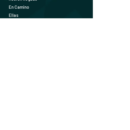
En Camino
Ellas
Ellos
Calzado
Accesorios
Descuentos
SOPORTE
F
AQ
Envío y devoluciones
Política de la tienda
Métodos de pago
Contácta
nos
¡ÚNETE!
Regístrate para recibir correos