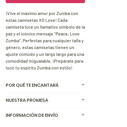
¡Vive el máximo amor por Zumba con
estas camisetas XO Love! Cada
camiseta luce un llamativo símbolo de la
paz y el icónico mensaje "Peace, Love
Zumba". Perfectas para cualquier talla y
género, estas camisetas tienen un
ajuste cómodo y un largo largo para una
comodidad inigualable. ¡Prepárate para
lucir tu espíritu Zumba con estilo!
POR QUÉ TE ENCANTARÁ
La camiseta n.° 1 tiene un símbolo de la
NUESTRA PROMESA
paz con el mensaje "Peace, Love
Zumba".
Si por alguna razón no estás satisfecha o
INFORMACIÓN DE ENVÍO
La camiseta n.° 2 tiene un símbolo de la
satisfecho con tu compra, puedes
paz con una mano.
devolvernos el artículo en un plazo máximo
Hacemos envíos a todo Colombia por
La camiseta n.° 3 tiene un símbolo de la